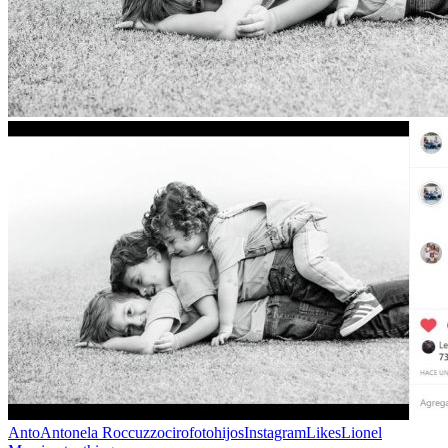
Anto
Antonela Roccuzzo
ciro
foto
hijos
Instagram
Likes
Lionel