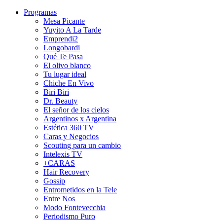
Programas
Mesa Picante
Yuyito A La Tarde
Emprendi2
Longobardi
Qué Te Pasa
El olivo blanco
Tu lugar ideal
Chiche En Vivo
Biri Biri
Dr. Beauty
El señor de los cielos
Argentinos x Argentina
Estética 360 TV
Caras y Negocios
Scouting para un cambio
Intelexis TV
+CARAS
Hair Recovery
Gossip
Entrometidos en la Tele
Entre Nos
Modo Fontevecchia
Periodismo Puro