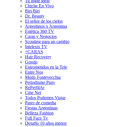
Tu lugar ideal
Chiche En Vivo
Biri Biri
Dr. Beauty
El señor de los cielos
Argentinos x Argentina
Estética 360 TV
Caras y Negocios
Scouting para un cambio
Intelexis TV
+CARAS
Hair Recovery
Gossip
Entrometidos en la Tele
Entre Nos
Modo Fontevecchia
Periodismo Puro
RePerfilAr
Cine Net
Todos Podemos Viajar
Pares de comedia
Fiestas Argentinas
Belleza Fashion
Full Face Tv
Desafío 10 años menos