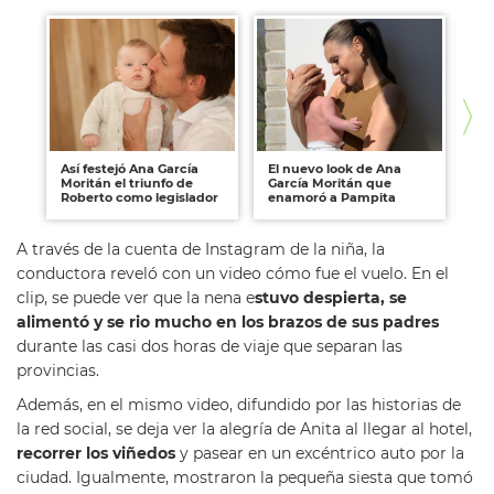
Así festejó Ana García
El nuevo look de Ana
Áng
Moritán el triunfo de
García Moritán que
mo
Roberto como legislador
enamoró a Pampita
Mo
A través de la cuenta de Instagram de la niña, la
conductora reveló con un video cómo fue el vuelo. En el
clip, se puede ver que la nena e
stuvo despierta, se
alimentó y se rio mucho en los brazos de sus padres
durante las casi dos horas de viaje que separan las
provincias.
Además, en el mismo video, difundido por las historias de
la red social, se deja ver la alegría de Anita al llegar al hotel,
recorrer los viñedos
y pasear en un excéntrico auto por la
ciudad. Igualmente, mostraron la pequeña siesta que tomó