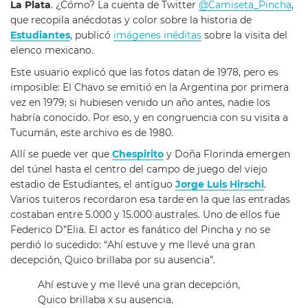
La Plata
. ¿Cómo? La cuenta de Twitter
@Camiseta_Pincha
,
que recopila anécdotas y color sobre la historia de
Estudiantes
, publicó
imágenes inéditas
sobre la visita del
elenco mexicano.
Este usuario explicó que las fotos datan de 1978, pero es
imposible: El Chavo se emitió en la Argentina por primera
vez en 1979; si hubiesen venido un año antes, nadie los
habría conocido. Por eso, y en congruencia con su visita a
Tucumán, este archivo es de 1980.
Allí se puede ver que
Chespirito
y Doña Florinda emergen
del túnel hasta el centro del campo de juego del viejo
estadio de Estudiantes, el antiguo
Jorge Luis Hirschi
.
Varios tuiteros recordaron esa tarde en la que las entradas
costaban entre 5.000 y 15.000 australes. Uno de ellos fue
Federico D”Elia. El actor es fanático del Pincha y no se
perdió lo sucedido: “Ahí estuve y me llevé una gran
decepción, Quico brillaba por su ausencia”.
Ahí estuve y me llevé una gran decepción,
Quico brillaba x su ausencia.