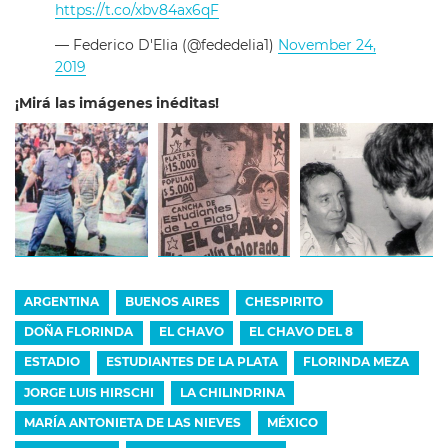
https://t.co/xbv84ax6qF
— Federico D'Elia (@fededelia1)
November 24,
2019
¡Mirá las imágenes inéditas!
ARGENTINA
BUENOS AIRES
CHESPIRITO
DOÑA FLORINDA
EL CHAVO
EL CHAVO DEL 8
ESTADIO
ESTUDIANTES DE LA PLATA
FLORINDA MEZA
JORGE LUIS HIRSCHI
LA CHILINDRINA
MARÍA ANTONIETA DE LAS NIEVES
MÉXICO