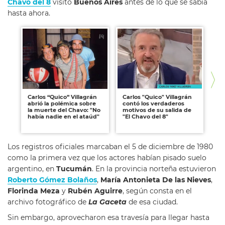
Chavo del 8
visitó
Buenos Aires
antes de lo que se sabía
hasta ahora.
Carlos “Quico” Villagrán
Carlos "Quico" Villagrán
Ll
abrió la polémica sobre
contó los verdaderos
"D
la muerte del Chavo: "No
motivos de su salida de
pe
había nadie en el ataúd"
"El Chavo del 8"
de
Los registros oficiales marcaban el 5 de diciembre de 1980
como la primera vez que los actores habían pisado suelo
argentino, en
Tucumán
. En la provincia norteña estuvieron
Roberto Gómez Bolaños
,
María Antonieta De las Nieves
,
Florinda Meza
y
Rubén Aguirre
, según consta en el
archivo fotográfico de
La Gaceta
de esa ciudad.
Sin embargo, aprovecharon esa travesía para llegar hasta