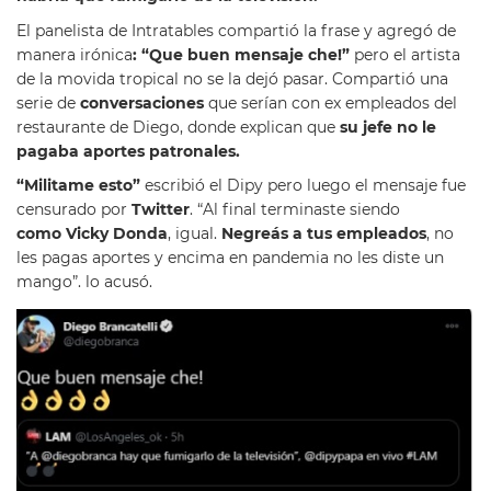
El panelista de Intratables compartió la frase y agregó de
manera irónica
: “Que buen mensaje che!”
pero el artista
de la movida tropical no se la dejó pasar. Compartió una
serie de
conversaciones
que serían con ex empleados del
restaurante de Diego, donde explican que
su jefe no le
pagaba aportes patronales.
“Militame esto”
escribió el Dipy pero luego el mensaje fue
censurado por
Twitter
. “Al final terminaste siendo
como Vicky Donda
, igual.
Negreás a tus empleados
, no
les pagas aportes y encima en pandemia no les diste un
mango”. lo acusó.