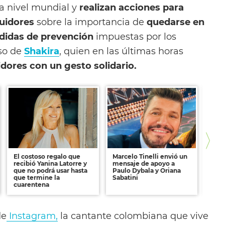
a nivel mundial y
realizan acciones para
guidores
sobre la importancia de
quedarse en
didas de prevención
impuestas por los
aso de
Shakira
, quien en las últimas horas
dores con un gesto solidario.
El costoso regalo que
Marcelo Tinelli envió un
Marí
recibió Yanina Latorre y
mensaje de apoyo a
un g
que no podrá usar hasta
Paulo Dybala y Oriana
domé
que termine la
Sabatini
al m
cuarentena
aisl
de
Instagram,
la cantante colombiana que vive