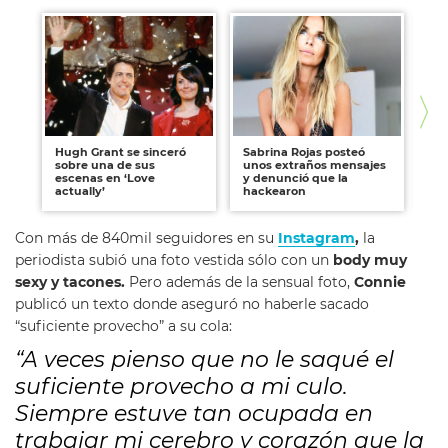
Hugh Grant se sinceró
Sabrina Rojas posteó
Enr
sobre una de sus
unos extraños mensajes
co
escenas en ‘Love
y denunció que la
te
actually’
hackearon
Con más de 840mil seguidores en su
Instagram
,
la
periodista subió
una foto vestida sólo con un
body muy
sexy y tacones.
Pero además de la sensual foto,
Connie
publicó un texto donde aseguró no haberle sacado
“suficiente provecho” a su cola:
“A veces pienso que no le saqué el
suficiente provecho a mi culo.
Siempre estuve tan ocupada en
trabajar mi cerebro y corazón que la