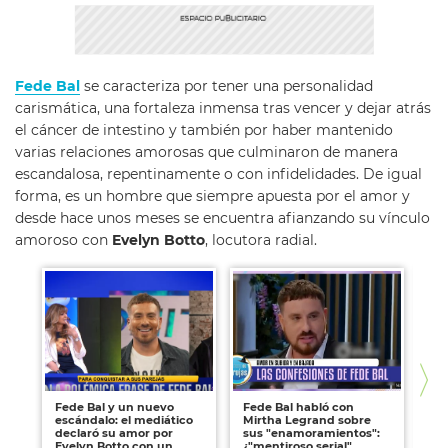
Fede Bal
se caracteriza por tener una personalidad
carismática, una fortaleza inmensa tras vencer y dejar atrás
el cáncer de intestino y también por haber mantenido
varias relaciones amorosas que culminaron de manera
escandalosa, repentinamente o con infidelidades. De igual
forma, es un hombre que siempre apuesta por el amor y
desde hace unos meses se encuentra afianzando su vínculo
amoroso con
Evelyn Botto
, locutora radial.
Fede Bal y un nuevo
Fede Bal habló con
Fe
escándalo: el mediático
Mirtha Legrand sobre
at
declaró su amor por
sus "enamoramientos":
"E
Evelyn Botto con un
¿"mentiroso serial",
a 