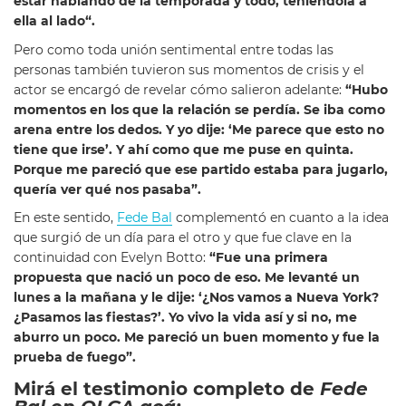
estar hablando de la temporada y todo, teniéndola a
ella al lado
“.
Pero como toda unión sentimental entre todas las
personas también tuvieron sus momentos de crisis y el
actor se encargó de revelar cómo salieron adelante:
“Hubo
momentos en los que la relación se perdía. Se iba como
arena entre los dedos.
Y yo dije: ‘Me parece que esto no
tiene que irse’
. Y ahí como que me puse en quinta.
Porque me pareció que ese partido estaba para jugarlo,
quería ver qué nos pasaba”.
En este sentido,
Fede Bal
complementó en cuanto a la idea
que surgió de un día para el otro y que fue clave en la
continuidad con Evelyn Botto:
“Fue una primera
propuesta que nació un poco de eso. Me levanté un
lunes a la mañana y le dije: ‘¿Nos vamos a Nueva York?
¿Pasamos las fiestas?’. Yo vivo la vida así y si no, me
aburro un poco. Me pareció un buen momento y fue la
prueba de fuego”.
Mirá el testimonio completo de
Fede