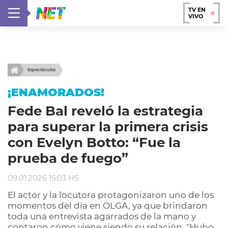
TV EN
VIVO
Espectáculos
¡ENAMORADOS!
Fede Bal reveló la estrategia
para superar la primera crisis
con Evelyn Botto: “Fue la
prueba de fuego”
09.01.2026 15:03 HS
El actor y la locutora protagonizaron uno de los
momentos del día en OLGA, ya que brindaron
toda una entrevista agarrados de la mano y
contaron cómo viene siendo su relación. "Hubo