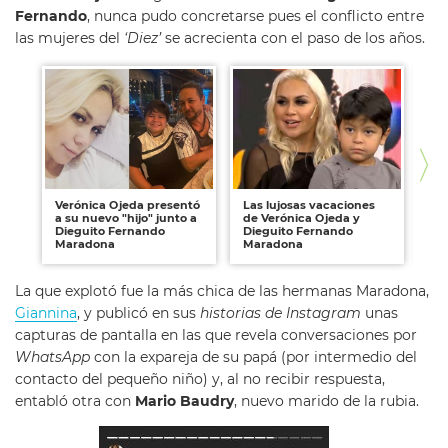
Fernando
, nunca pudo concretarse pues el conflicto entre
las mujeres del
‘Diez’
se acrecienta con el paso de los años.
Verónica Ojeda presentó
Las lujosas vacaciones
El 
a su nuevo "hijo" junto a
de Verónica Ojeda y
cu
Dieguito Fernando
Dieguito Fernando
Fe
Maradona
Maradona
La que explotó fue la más chica de las hermanas Maradona,
Giannina
, y publicó en sus
historias
de Instagram
unas
capturas de pantalla en las que revela conversaciones por
WhatsApp
con la expareja de su papá (por intermedio del
contacto del pequeño niño) y, al no recibir respuesta,
entabló otra con
Mario Baudry
, nuevo marido de la rubia.