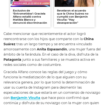
Exclusivo de
Revelaron el acuerdo
Be
‘Entrometidos’: Graciela
que la China Suárez no
so
Alfano estalló contra
cumplió con Benjamín
co
Matilda Blanco y
Vicuña: "Hay
"L
denunció discriminación
desesperación"
de
Cabe mencionar que recientemente el actor logró
reencontrarse con los hijos que comparte con la
China
Suárez
tras un largo tiempo y se encuentra vinculado
amorosamente con
Anita Espasandín
, una mujer fuera del
ámbito de la farándula. En el caso de la diva, disfruta de la
Patagonia
junto a sus familiares y se muestra activa en
redes sociales como de costumbre.
Graciela Alfano conoce las reglas del juego y cómo
funciona la mediatización de lo que alguien con su
relevancia genera, por lo que tomó la determinación de
usar su cuenta de Instagram para desmentir las
especulaciones de que estaría en un comienzo de noviazgo
con
Benjamín Vicuña
que hace poco confirmó que
continúa y disfruta de su noviazgo con la mujer con quien