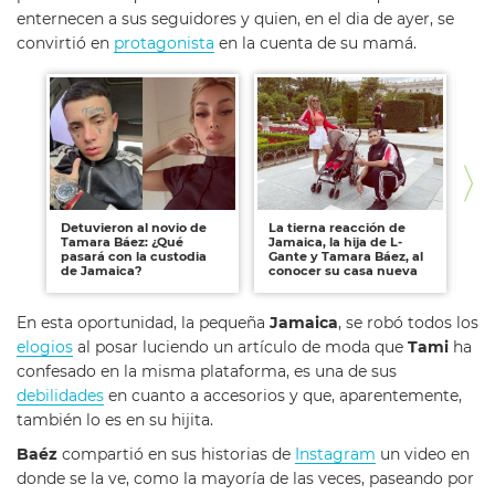
enternecen a sus seguidores y quien, en el dia de ayer, se
convirtió en
protagonista
en la cuenta de su mamá.
Detuvieron al novio de
La tierna reacción de
Ja
Tamara Báez: ¿Qué
Jamaica, la hija de L-
loo
pasará con la custodia
Gante y Tamara Báez, al
el
de Jamaica?
conocer su casa nueva
Ta
En esta oportunidad, la pequeña
Jamaica
, se robó todos los
elogios
al posar luciendo un artículo de moda que
Tami
ha
confesado en la misma plataforma, es una de sus
debilidades
en cuanto a accesorios y que, aparentemente,
también lo es en su hijita.
Baéz
compartió en sus historias de
Instagram
un video en
donde se la ve, como la mayoría de las veces, paseando por