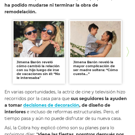
ha podido mudarse ni terminar la obra de
remodelación.
Jimena Barón reveló
Jimena Barón reveló la
Ji
cómo cambió la relación
mayor complicación de
su
con su hijo luego de irse
ser madre soltera: “Cómo
Ta
de vacaciones sin él: “No
cuesta…”
alc
le interesaba"
En varias oportunidades, la actriz de cine y televisión hizo
recorridos por la casa para que
sus seguidores la ayuden
a tomar
decisiones de decoración
, de diseño de
interiores
e incluso de reformas estructurales. Pero, el
tiempo pasa y aún no puede disfrutar de su nueva casa.
Así, la Cobra hoy explicó cómo son su planes para lo
próximos días: “
Viene las fiestas, nosotros después nos