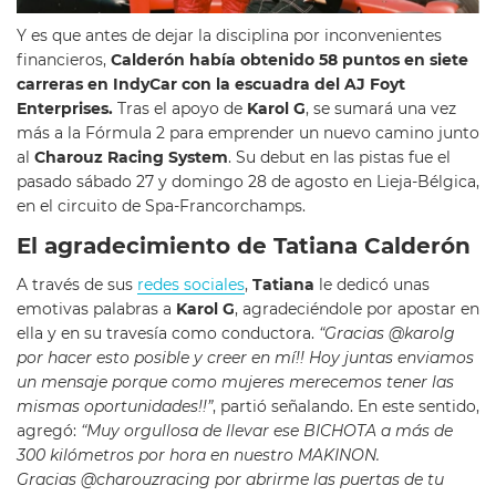
Y es que antes de dejar la disciplina por inconvenientes
financieros,
Calderón había obtenido 58 puntos en siete
carreras en IndyCar con la escuadra del AJ Foyt
Enterprises.
Tras el apoyo de
Karol G
, se sumará una vez
más a la Fórmula 2 para emprender un nuevo camino junto
al
Charouz Racing System
. Su debut en las pistas fue el
pasado sábado 27 y domingo 28 de agosto en Lieja-Bélgica,
en el circuito de Spa-Francorchamps.
El agradecimiento de Tatiana Calderón
A través de sus
redes sociales
,
Tatiana
le dedicó unas
emotivas palabras a
Karol G
, agradeciéndole por apostar en
ella y en su travesía como conductora.
“Gracias @karolg
por hacer esto posible y creer en mí!! Hoy juntas enviamos
un mensaje porque como mujeres merecemos tener las
mismas oportunidades!!”
, partió señalando. En este sentido,
agregó:
“Muy orgullosa de llevar ese BICHOTA a más de
300 kilómetros por hora en nuestro MAKINON.
Gracias
@charouzracing por abrirme las puertas de tu