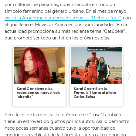
por millones de personas, convirtiéndola en todo un
símbolo femenino del género urbano. En el mes de mayo
visitó la Argentina para presentarnos su “Bichota Tour”
, con
el que llenó el Movistar Arena en dos oportunidades. En la
actualidad promociona su más reciente tema “Gatúbela”,
que promete ser todo un hit en los próximos días.
Karol G enciende las
Karol G corrió en la
Ka
redes con su nuevo look
Fórmula 1 junto al piloto
es
"sirenita"
Carlos Sainz
in
ar
Pero lejos de la música, la intérprete de “Tusa” también
tiene un extrovertido gustos por los autos. Así lo demostró
hace pocas semanas cuando tuvo la oportunidad de
conducir un vehículo de la Fórmula 1, junto al reconocido