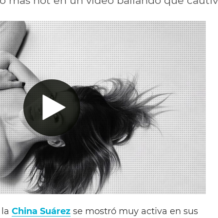
ado mas hot en un video bailando que cautiv
 la
China Suárez
se mostró muy activa en sus