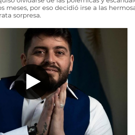
 quiso olvidarse de las polémicas y escánda
os meses, por eso decidió irse a las hermosa
ata sorpresa.