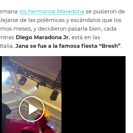
 semana
los hermanos Maradona
se pusieron de
lejarse de las polémicas y escándalos que los
timos meses, y decidieron pasarla bien, cada
entras
Diego Maradona Jr.
está en las
talia,
Jana se fue a la famosa fiesta “Bresh”
.