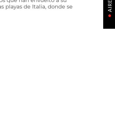
los que han envuelto a su
AIRE
s playas de Italia, donde se