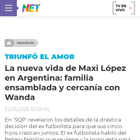
TV EN
VIVO
Espectáculos
TRIUNFÓ EL AMOR
La nueva vida de Maxi López
en Argentina: familia
ensamblada y cercanía con
Wanda
22.05.2026 12:28 HS
En ‘SQP’ revelaron los detalles de la drástica
decisión del ex futbolista para que sus cinco
hijos crezcan juntos. El ex futbolista habló del
festejo familiar que se viene y la propuesta para