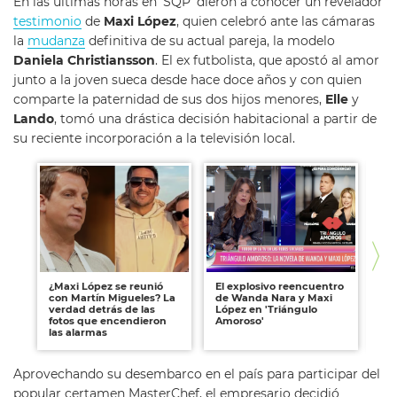
En las últimas horas en ‘SQP’ dieron a conocer un revelador
testimonio
de
Maxi López
, quien celebró ante las cámaras
la
mudanza
definitiva de su actual pareja, la modelo
Daniela Christiansson
. El ex futbolista, que apostó al amor
junto a la joven sueca desde hace doce años y con quien
comparte la paternidad de sus dos hijos menores,
Elle
y
Lando
, tomó una drástica decisión habitacional a partir de
su reciente incorporación a la televisión local.
¿Maxi López se reunió
El explosivo reencuentro
Ma
con Martín Migueles? La
de Wanda Nara y Maxi
pr
verdad detrás de las
López en 'Triángulo
ap
fotos que encendieron
Amoroso'
Wa
las alarmas
qu
Aprovechando su desembarco en el país para participar del
popular certamen MasterChef, el empresario decidió