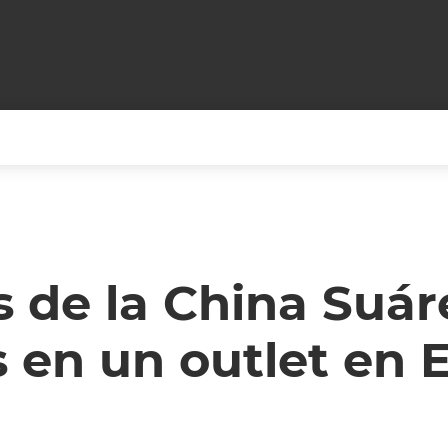
+CARAS
CINE NET
HAIR RECOVERY
TODOS PODEMOS VIAJ
LOS CIELOS
GOSSIP
PARES DE COMEDIA
s de la China Suár
X ARGENTINA
ENTROMETIDOS EN LA TELE
FIESTAS ARGENTINAS
 en un outlet en 
TV
ENTRE NOS
BELLEZA FASHION
OCIOS
MODO FONTEVECCHIA
FULL FACE TV
RA UN CAMBIO
PERIODISMO PURO
DESAFÍO 10 AÑOS MEN
REPERFILAR
AGENDA CORPORATIV