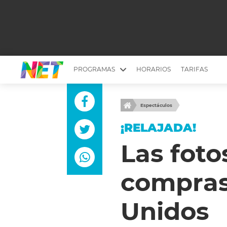
PROGRAMAS
HORARIOS
TARIFAS
MESA PICANTE
BIRI BIRI
Espectáculos
YUYITO A LA TARDE
DR. BEAUTY
¡RELAJADA!
EMPRENDI2
EL SEÑOR DE 
Las foto
LONGOBARDI
ARGENTINOS 
compras
QUÉ TE PASA
ESTÉTICA 360 
EL OLIVO BLANCO
CARAS Y NEG
Unidos
TU LUGAR IDEAL
SCOUTING PA
CHICHE EN VIVO
INTELEXIS TV