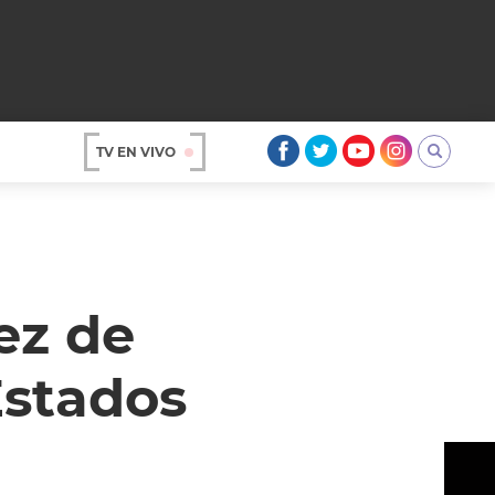
TV EN VIVO
AR
ez de
Estados
OS
A