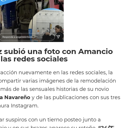
z subió una foto con Amancio
las redes sociales
acción nuevamente en las redes sociales, la
ompartir varias imágenes de la remodelación
más de las sensuales historias de su novio
a Navareño
y de las publicaciones con sus tres
nura Instagram.
rar suspiros con un tierno posteo junto a
ejo y en sus brazos aparece su retoño,
“2
4/7
“,