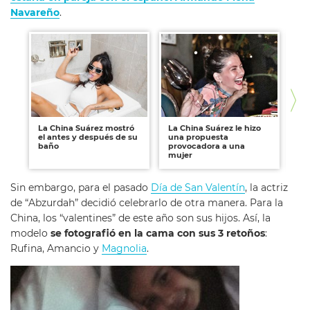
Navareño
.
La China Suárez mostró
La China Suárez le hizo
Rom
el antes y después de su
una propuesta
qu
baño
provocadora a una
mujer
Sin embargo, para el pasado
Día de San Valentín
, la actriz
de “Abzurdah” decidió celebrarlo de otra manera. Para la
China, los “valentines” de este año son sus hijos. Así, la
modelo
se fotografió en la cama con sus 3 retoños
:
Rufina, Amancio y
Magnolia
.