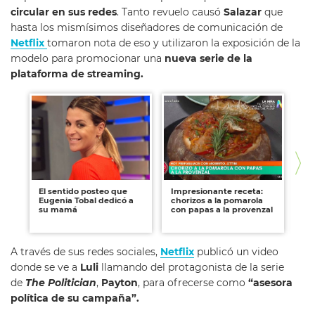
circular en sus redes
. Tanto revuelo causó
Salazar
que
hasta los mismísimos diseñadores de comunicación de
Netflix
tomaron nota de eso y utilizaron la exposición de la
modelo para promocionar una
nueva serie de la
plataforma de streaming.
El sentido posteo que
Impresionante receta:
Pe
Eugenia Tobal dedicó a
chorizos a la pomarola
Ma
su mamá
con papas a la provenzal
lo
en
A través de sus redes sociales,
Netflix
publicó un video
donde se ve a
Luli
llamando del protagonista de la serie
de
The Politician
,
Payton
, para ofrecerse como
“asesora
política de su campaña”.