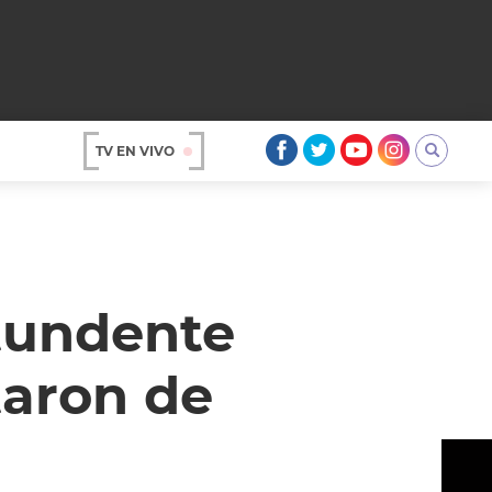
TV EN VIVO
AR
ntundente
taron de
OS
A