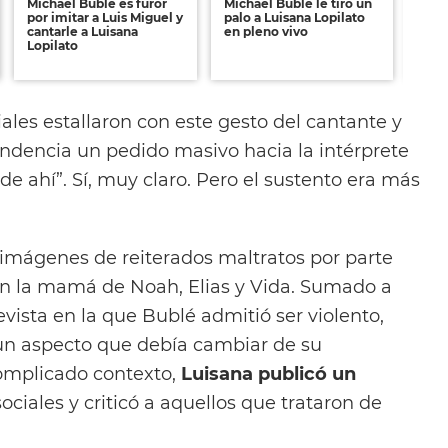
Michael Bublé es furor
Michael Bublé le tiró un
Luis
por imitar a Luis Miguel y
palo a Luisana Lopilato
Mich
cantarle a Luisana
en pleno vivo
cómo
Lopilato
segu
cua
iales estallaron con este gesto del cantante y
endencia un pedido masivo hacia la intérprete
de ahí”. Sí, muy claro. Pero el sustento era más
imágenes de reiterados maltratos por parte
on la mamá de Noah, Elias y Vida. Sumado a
evista en la que Bublé admitió ser violento,
un aspecto que debía cambiar de su
omplicado contexto,
Luisana publicó un
ociales y criticó a aquellos que trataron de