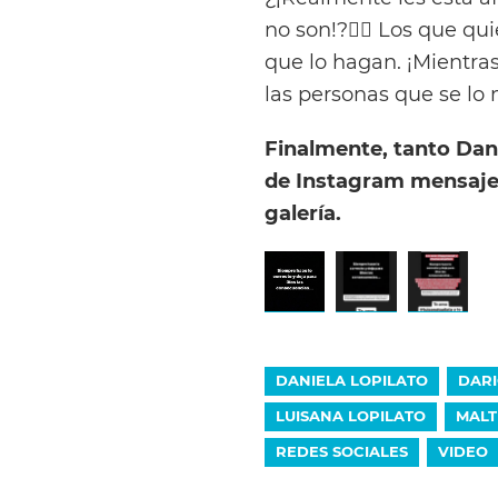
no son!?🤦‍♀️ Los que q
que lo hagan. ¡Mientras
las personas que se lo 
Finalmente, tanto Dan
de Instagram mensajes
galería.
DANIELA LOPILATO
DARI
LUISANA LOPILATO
MALT
REDES SOCIALES
VIDEO