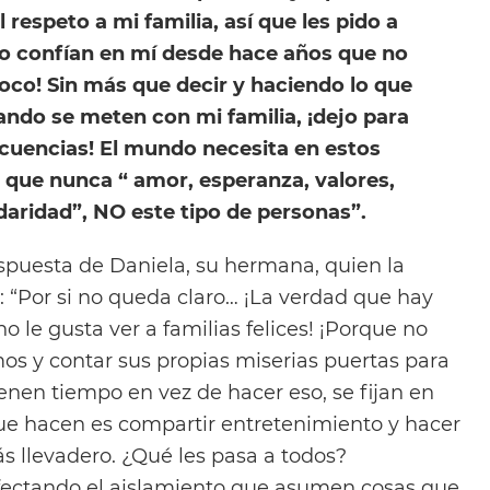
l respeto a mi familia, así que les pido a
o confían en mí desde hace años que no
co! Sin más que decir y haciendo lo que
ando se meten con mi familia, ¡dejo para
cuencias! El mundo necesita en estos
ue nunca “ amor, esperanza, valores,
daridad”, NO este tipo de personas”.
espuesta de Daniela, su hermana, quien la
“Por si no queda claro… ¡La verdad que hay
 le gusta ver a familias felices! ¡Porque no
os y contar sus propias miserias puertas para
enen tiempo en vez de hacer eso, se fijan en
ue hacen es compartir entretenimiento y hacer
s llevadero. ¿Qué les pasa a todos?
fectando el aislamiento que asumen cosas que