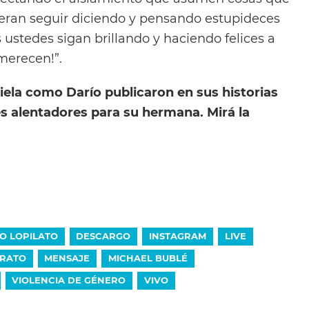
uieran seguir diciendo y pensando estupideces
 ustedes sigan brillando y haciendo felices a
merecen!”.
iela como Darío publicaron en sus historias
 alentadores para su hermana. Mirá la
O LOPILATO
DESCARGO
INSTAGRAM
LIVE
RATO
MENSAJE
MICHAEL BUBLÉ
VIOLENCIA DE GÉNERO
VIVO