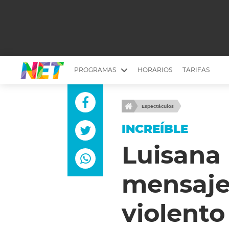
PROGRAMAS
HORARIOS
TARIFAS
MESA PICANTE
BIRI BIRI
Espectáculos
YUYITO A LA TARDE
DR. BEAUTY
INCREÍBLE
EMPRENDI2
EL SEÑOR DE 
Luisana
LONGOBARDI
ARGENTINOS 
mensaje
QUÉ TE PASA
ESTÉTICA 360 
EL OLIVO BLANCO
CARAS Y NEG
violento
TU LUGAR IDEAL
SCOUTING PA
CHICHE EN VIVO
INTELEXIS TV