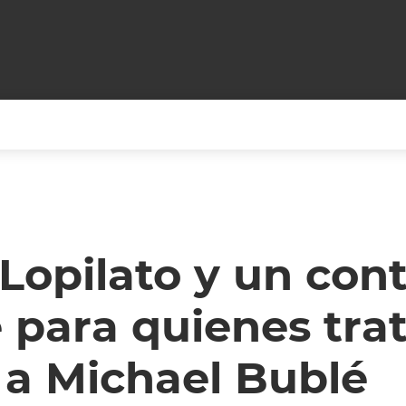
+CARAS
CINE NET
HAIR RECOVERY
TODOS PODEMOS VIAJ
LOS CIELOS
GOSSIP
PARES DE COMEDIA
 Lopilato y un co
X ARGENTINA
ENTROMETIDOS EN LA TELE
FIESTAS ARGENTINAS
 para quienes tra
TV
ENTRE NOS
BELLEZA FASHION
OCIOS
MODO FONTEVECCHIA
FULL FACE TV
 a Michael Bublé
RA UN CAMBIO
PERIODISMO PURO
DESAFÍO 10 AÑOS MEN
REPERFILAR
AGENDA CORPORATIV