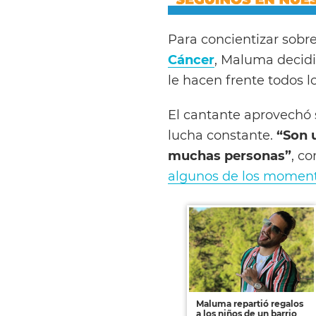
Para concientizar sobr
Cáncer
, Maluma decidió
le hacen frente todos lo
El cantante aprovechó s
lucha constante.
“Son 
muchas personas”
, co
algunos de los moment
Maluma repartió regalos
a los niños de un barrio