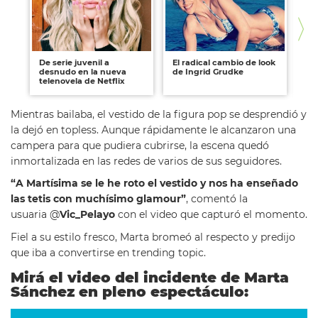
De serie juvenil a
El radical cambio de look
Re
desnudo en la nueva
de Ingrid Grudke
de
telenovela de Netflix
Mo
Mientras bailaba, el vestido de la figura pop se desprendió y
la dejó en topless. Aunque rápidamente le alcanzaron una
campera para que pudiera cubrirse, la escena quedó
inmortalizada en las redes de varios de sus seguidores.
“A Martísima se le he roto el vestido y nos ha enseñado
las tetis con muchísimo glamour”
, comentó la
usuaria
@
Vic_Pelayo
con el video que capturó el momento.
Fiel a su estilo fresco, Marta bromeó al respecto y predijo
que iba a convertirse en trending topic.
Mirá el video del incidente de Marta
Sánchez en pleno espectáculo: