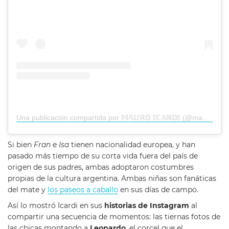
Una publicación compartida por 𝕄𝔸𝕌ℝ𝕆 𝕀ℂ𝔸ℝ𝔻𝕀 (@mauroicardi)
Si bien
Fran
e
Isa
tienen nacionalidad europea, y han
pasado más tiempo de su corta vida fuera del país de
origen de sus padres, ambas adoptaron costumbres
propias de la cultura argentina. Ambas niñas son fanáticas
del mate y
los paseos a caballo
en sus días de campo.
Así lo mostró Icardi en sus
historias de Instagram
al
compartir una secuencia de momentos: las tiernas fotos de
las chicas montando a
Leopardo
, el corcel que el