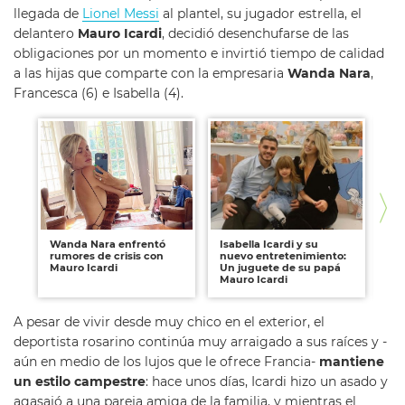
llegada de
Lionel Messi
al plantel, su jugador estrella, el
delantero
Mauro Icardi
, decidió desenchufarse de las
obligaciones por un momento e invirtió tiempo de calidad
a las hijas que comparte con la empresaria
Wanda Nara
,
Francesca (6) e Isabella (4).
Wanda Nara enfrentó
Isabella Icardi y su
Wa
rumores de crisis con
nuevo entretenimiento:
Ica
Mauro Icardi
Un juguete de su papá
bu
Mauro Icardi
A pesar de vivir desde muy chico en el exterior, el
deportista rosarino continúa muy arraigado a sus raíces y -
aún en medio de los lujos que le ofrece Francia-
mantiene
un estilo campestre
: hace unos días, Icardi hizo un asado y
agasajó a una pareja amiga de la familia, y mientras el