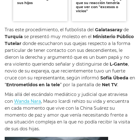
sus hijos
que su reacción tendría
re
que ver con "excesos o
hij
vicios"
"vi
no
Tras este procedimiento, el futbolista del
Galatasaray
de
Turquía
se presentó muy molesto en el
Ministerio Público
Tutelar
donde escucharon sus quejas respecto a la forma
particular de tener contacto con sus descendientes, le
dieron la derecha y argumentó que es un buen papá y no
era violento queriendo señalar y distinguirse de
L-Gante
,
novio de su expareja, que recientemente tuvo un fuerte
cruce con su representante, según informó
Sofía Úbeda
en
“
Entrometidos en la tele
” por la pantalla de
Net TV
.
Más allá del escándalo mediático y judicial que atraviesa
con
Wanda Nara
, Mauro Icardi rehizo su vida y encuentra
en cada momento que vive con la China Suárez su
momento de paz y amor que venía necesitando frente a
una situación compleja en la que no podía recibir la visita
de sus dos hijas.