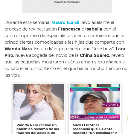
Durante esta semana,
Mauro Icardi
llevó adelante el
proceso de revinculación
Francesca
e
Isabella
con el
control riguroso de especialistas y en un ambiente que le
brindó ciertas comodidades a las hijas que comparte con
Wanda
Nara
. En un diálogo reciente que “Teleshow”,
Lara
Piro
, nueva abogada del novio de la
China Suárez
, reveló
que las pequeñas mostraron cuánto aman y extrañaban a
su padre, en un contexto en el que hacía mucho tiempo no
las veía.
Wanda Nara recibió un
Maxi El Brother
Ex
polémico reclamo de las
reconoció que L-Gante
"E
madres del colegio de
necesita "un psicólogo" y
Ica