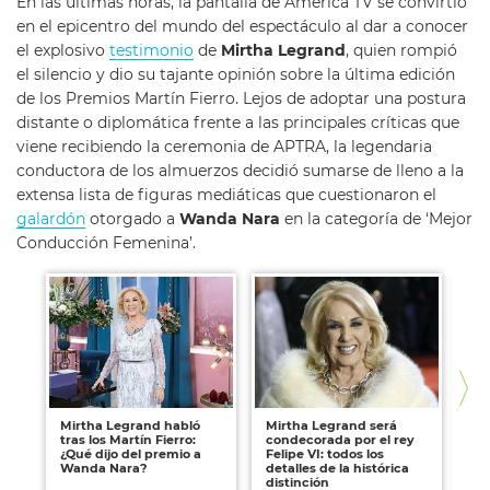
En las últimas horas, la pantalla de América TV se convirtió
en el epicentro del mundo del espectáculo al dar a conocer
el explosivo
testimonio
de
Mirtha Legrand
, quien rompió
el silencio y dio su tajante opinión sobre la última edición
de los Premios Martín Fierro. Lejos de adoptar una postura
distante o diplomática frente a las principales críticas que
viene recibiendo la ceremonia de APTRA, la legendaria
conductora de los almuerzos decidió sumarse de lleno a la
extensa lista de figuras mediáticas que cuestionaron el
galardón
otorgado a
Wanda Nara
en la categoría de ‘Mejor
Conducción Femenina’.
Mirtha Legrand habló
Mirtha Legrand será
Sa
tras los Martín Fierro:
condecorada por el rey
Le
¿Qué dijo del premio a
Felipe VI: todos los
ca
Wanda Nara?
detalles de la histórica
ru
distinción
fal