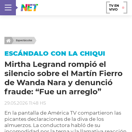
TV EN
VIVO
Espectáculos
ESCÁNDALO CON LA CHIQUI
Mirtha Legrand rompió el
silencio sobre el Martín Fierro
de Wanda Nara y denunció
fraude: “Fue un arreglo”
29.05.2026 11:48 HS
En la pantalla de América TV compartieron las
picantes declaraciones de la diva de los
almuerzos. La conductora habló de su
incomodidad por la terna y la llamativa reacción