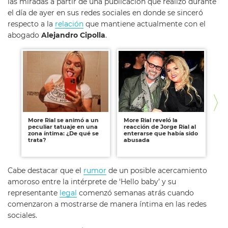
las miradas a partir de una publicación que realizó durante
el día de ayer en sus redes sociales en donde se sinceró
respecto a la
relación
que mantiene actualmente con el
abogado
Alejandro Cipolla
.
More Rial se animó a un
More Rial reveló la
Mo
peculiar tatuaje en una
reacción de Jorge Rial al
de
zona íntima: ¿De qué se
enterarse que había sido
ex
trata?
abusada
Ci
ex
Cabe destacar que el
rumor
de un posible acercamiento
amoroso entre la intérprete de ‘Hello baby’ y su
representante
legal
comenzó semanas atrás cuando
comenzaron a mostrarse de manera íntima en las redes
sociales.