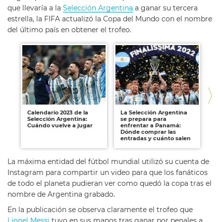
que llevaría a la
Selección Argentina
a ganar su tercera
estrella, la FIFA actualizó la Copa del Mundo con el nombre
del último país en obtener el trofeo.
Calendario 2023 de la
La Selección Argentina
An
Selección Argentina:
se prepara para
pa
Cuándo vuelve a jugar
enfrentar a Panamá:
Ar
Dónde comprar las
“Es
entradas y cuánto salen
de
La máxima entidad del fútbol mundial utilizó su cuenta de
Instagram para compartir un video para que los fanáticos
de todo el planeta pudieran ver como quedó la copa tras el
nombre de Argentina grabado.
En la publicación se observa claramente el trofeo que
Lionel Messi
tuvo en sus manos tras ganar por penales a