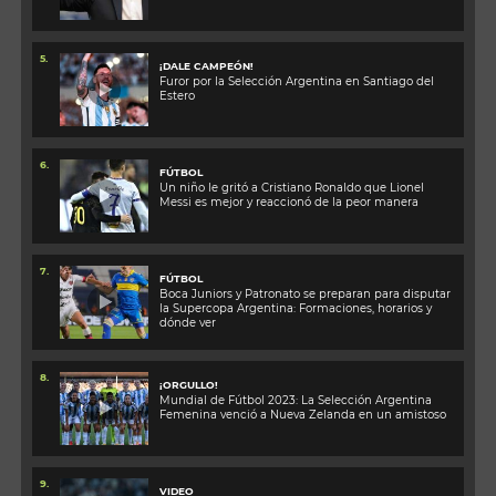
5.
¡DALE CAMPEÓN!
Furor por la Selección Argentina en Santiago del
Estero
6.
FÚTBOL
Un niño le gritó a Cristiano Ronaldo que Lionel
Messi es mejor y reaccionó de la peor manera
7.
FÚTBOL
Boca Juniors y Patronato se preparan para disputar
la Supercopa Argentina: Formaciones, horarios y
dónde ver
8.
¡ORGULLO!
Mundial de Fútbol 2023: La Selección Argentina
Femenina venció a Nueva Zelanda en un amistoso
9.
VIDEO