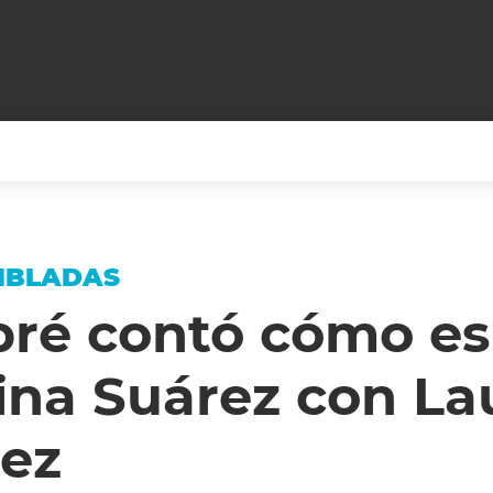
+CARAS
CINE NET
HAIR RECOVERY
TODOS PODEMOS VIAJ
MBLADAS
LOS CIELOS
GOSSIP
PARES DE COMEDIA
ré contó cómo es 
X ARGENTINA
ENTROMETIDOS EN LA TELE
FIESTAS ARGENTINAS
ina Suárez con La
TV
ENTRE NOS
BELLEZA FASHION
OCIOS
MODO FONTEVECCHIA
FULL FACE TV
ez
RA UN CAMBIO
PERIODISMO PURO
DESAFÍO 10 AÑOS MEN
REPERFILAR
AGENDA CORPORATIV