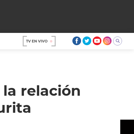
TV EN VIVO
AR
la relación
urita
OS
A