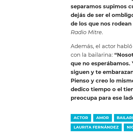
separamos supimos cuál
dejás de ser el omblig
de los que nos rodean 
Radio Mitre
.
Además, el actor habló
con la bailarina:
“Nosot
que no esperábamos. Y 
siguen y te embarazan
Pienso y creo lo mism
dedico tiempo o el ti
preocupa para ese lad
ACTOR
AMOR
BAILAR
LAURITA FERNÁNDEZ
NI