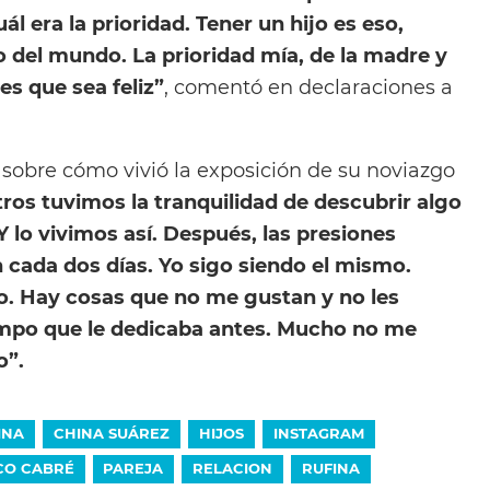
 era la prioridad. Tener un hijo es eso,
o del mundo. La prioridad mía, de la madre y
es que sea feliz”
, comentó en declaraciones a
 sobre cómo vivió la exposición de su noviazgo
ros tuvimos la tranquilidad de descubrir algo
lo vivimos así. Después, las presiones
 cada dos días. Yo sigo siendo el mismo.
o. Hay cosas que no me gustan y no les
empo que le dedicaba antes. Mucho no me
o”.
INA
CHINA SUÁREZ
HIJOS
INSTAGRAM
CO CABRÉ
PAREJA
RELACION
RUFINA