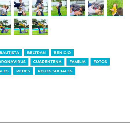
BAUTISTA
BELTRAN
BENICIO
ORONAVIRUS
CUARENTENA
FAMILIA
FOTOS
ALES
REDES
REDES SOCIALES