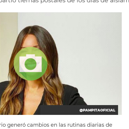
tió tiernas postales de los días de aislami
@PAMPITAOFICIAL
rio generó cambios en las rutinas diarias de