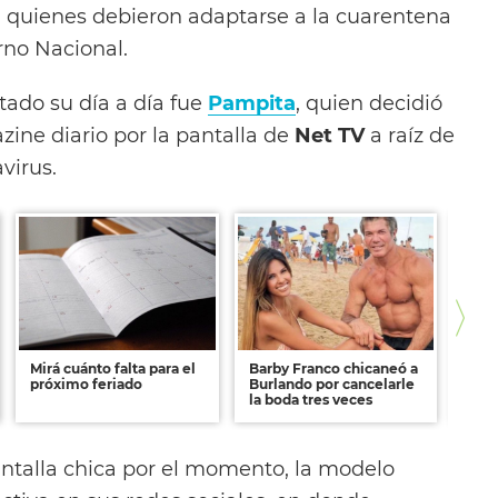
, quienes debieron adaptarse a la cuarentena
rno Nacional.
tado su día a día fue
Pampita
, quien decidió
zine diario por la pantalla de
Net TV
a raíz de
virus.
Mirá cuánto falta para el
Barby Franco chicaneó a
El p
próximo feriado
Burlando por cancelarle
para
la boda tres veces
con 
pantalla chica por el momento, la modelo