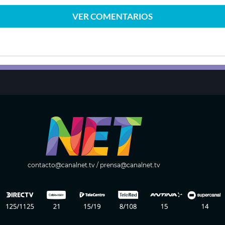
VER
COMENTARIOS
contacto@canalnet.tv
/
prensa@canalnet.tv