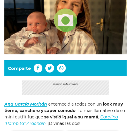
Comparte
Ana García Moritán
enterneció a todos con un
look muy
tierno, canchero y súper cómodo
. Lo más llamativo de su
mini outfit fue que
se vistió igual a su mamá
,
Carolina
“Pampita” Ardohain
. ¡Divinas las dos!