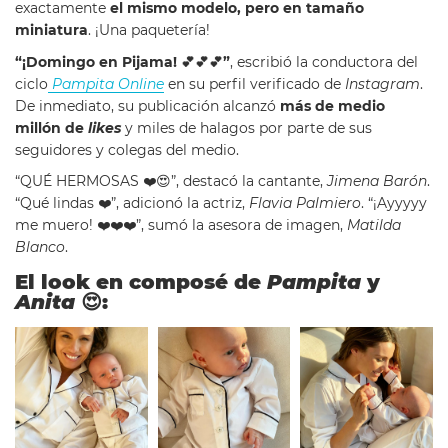
exactamente
el mismo modelo, pero en tamaño
miniatura
. ¡Una paquetería!
“¡Domingo en Pijama! 💕💕💕”
, escribió la conductora del
ciclo
Pampita Online
en su perfil verificado de
Instagram
.
De inmediato, su publicación alcanzó
más de medio
millón de
likes
y miles de halagos por parte de sus
seguidores y colegas del medio.
“QUÉ HERMOSAS ❤️😍”, destacó la cantante,
Jimena Barón
.
“Qué lindas ❤️”, adicionó la actriz,
Flavia Palmiero
. “¡Ayyyyy
me muero! ❤️❤️❤️”, sumó la asesora de imagen,
Matilda
Blanco
.
El look en composé de
Pampita
y
Anita
😍: