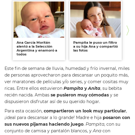
Ana García Moritán
Pampita le puso un filtro
Ro
alentó a la Selección
a su hija Ana y compartió
co
Argentina y enamoró a
las fotos
hij
todos
Pa
Este fin de semana de lluvia, humedad y frío invernal, miles
de personas aprovecharon para descansar un poquito más,
ver maratones de películas y/o series, y comer cositas muy
ricas. Entre ellos estuvieron
Pampita
y
Anita
, su bebita
recién nacida. Ambas
se pusieron muy cómodas
y se
dispusieron disfrutar así de su querido hogar.
Para esta ocasión,
compartieron un look muy particular
,
¡ideal para descansar a lo grande! Madre e hija
posaron con
sus nuevos pijamas haciendo juego
.
Pampita
, con su
conjunto de camisa y pantalón blancos, y
Ana
con