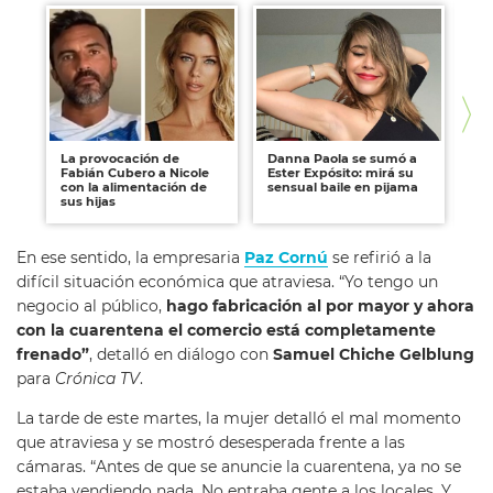
La provocación de
Danna Paola se sumó a
Iv
Fabián Cubero a Nicole
Ester Expósito: mirá su
re
con la alimentación de
sensual baile en pijama
es
sus hijas
ro
En ese sentido, la empresaria
Paz Cornú
se refirió a la
difícil situación económica que atraviesa. “Yo tengo un
negocio al público,
hago fabricación al por mayor y ahora
con la cuarentena el comercio está completamente
frenado”
, detalló en diálogo con
Samuel Chiche Gelblung
para
Crónica TV
.
La tarde de este martes, la mujer detalló el mal momento
que atraviesa y se mostró desesperada frente a las
cámaras. “Antes de que se anuncie la cuarentena, ya no se
estaba vendiendo nada. No entraba gente a los locales. Y