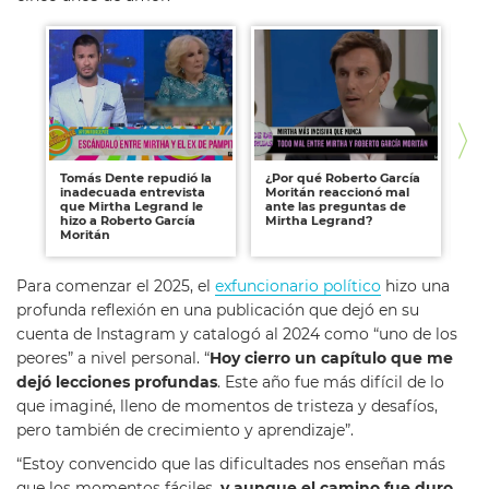
Tomás Dente repudió la
¿Por qué Roberto García
Ex
inadecuada entrevista
Moritán reaccionó mal
‘E
que Mirtha Legrand le
ante las preguntas de
Ga
hizo a Roberto García
Mirtha Legrand?
un
Moritán
co
Para comenzar el 2025, el
exfuncionario político
hizo una
profunda reflexión en una publicación que dejó en su
cuenta de Instagram y catalogó al 2024 como “uno de los
peores” a nivel personal. “
Hoy cierro un capítulo que me
dejó lecciones profundas
. Este año fue más difícil de lo
que imaginé, lleno de momentos de tristeza y desafíos,
pero también de crecimiento y aprendizaje”.
“Estoy convencido que las dificultades nos enseñan más
que los momentos fáciles,
y aunque el camino fue duro,