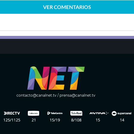
VER
COMENTARIOS
contacto@canalnet.tv
/
prensa@canalnet.tv