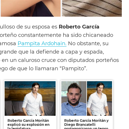
gulloso de su esposa es
Roberto García
r porteño constantemente ha sido chicaneado
 famosa
Pampita Ardohain.
No obstante, su
 grande que la defiende a capa y espada,
ró en un caluroso cruce con diputados porteños
uego de que lo llamaran “Pampito”.
Roberto García Moritán
Roberto García Moritán y
explicó su explosión en
Diego Brancatelli
la legislatura
protagonizaron un tenso