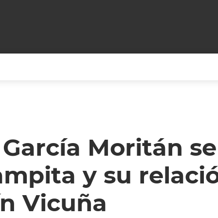
+CARAS
CINE NET
HAIR RECOVERY
TODOS PODEMOS VIAJ
LOS CIELOS
GOSSIP
PARES DE COMEDIA
García Moritán se
X ARGENTINA
ENTROMETIDOS EN LA TELE
FIESTAS ARGENTINAS
mpita y su relaci
TV
ENTRE NOS
BELLEZA FASHION
OCIOS
MODO FONTEVECCHIA
FULL FACE TV
n Vicuña
RA UN CAMBIO
PERIODISMO PURO
DESAFÍO 10 AÑOS MEN
REPERFILAR
AGENDA CORPORATIV