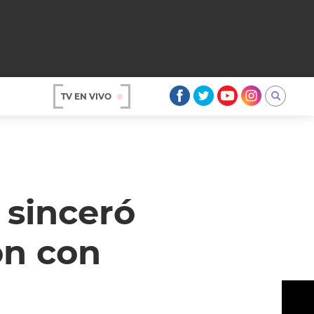
TV EN VIVO
AR
 sinceró
ón con
OS
A