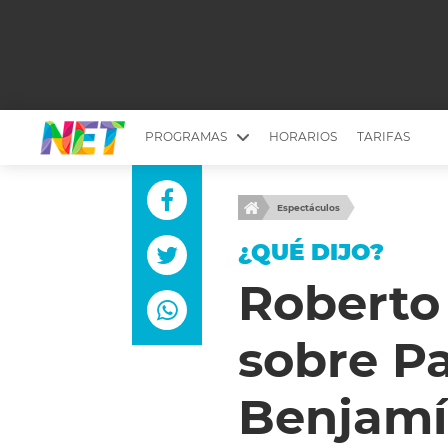
PROGRAMAS
HORARIOS
TARIFAS
MESA PICANTE
BIRI BIRI
Espectáculos
YUYITO A LA TARDE
DR. BEAUTY
¿QUÉ DIJO?
EMPRENDI2
EL SEÑOR DE 
Roberto 
LONGOBARDI
ARGENTINOS 
sobre Pa
QUÉ TE PASA
ESTÉTICA 360 
EL OLIVO BLANCO
CARAS Y NEG
Benjamí
TU LUGAR IDEAL
SCOUTING PA
CHICHE EN VIVO
INTELEXIS TV