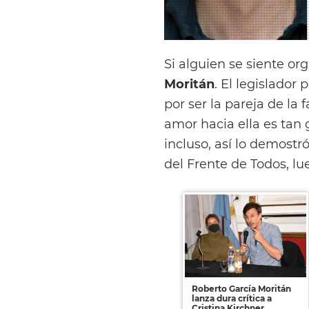
Si alguien se siente or
Moritán
. El legislado
por ser la pareja de la
amor hacia ella es tan
incluso, así lo demost
del Frente de Todos, l
Roberto García Moritán
lanza dura crítica a
Cristina Kirchner