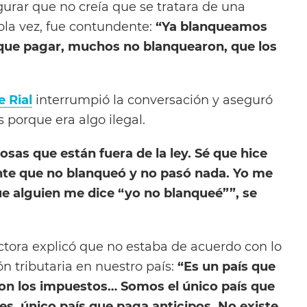
egurar que no creía que se tratara de una
ola vez, fue contundente:
“Ya blanqueamos
que pagar, muchos no blanquearon, que los
e Rial
interrumpió la conversación y aseguró
s porque era algo ilegal.
osas que están fuera de la ley. Sé que hice
te que no blanqueó y no pasó nada. Yo me
ue alguien me dice “yo no blanqueé””, se
uctora explicó que no estaba de acuerdo con lo
ón tributaria en nuestro país:
“
Es un país que
on los impuestos… Somos el único país que
s, único país que paga anticipos. No existe