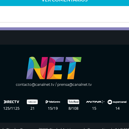
contacto@canalnet.tv
/
prensa@canalnet.tv