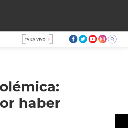
TV EN VIVO
AR
olémica:
por haber
OS
A