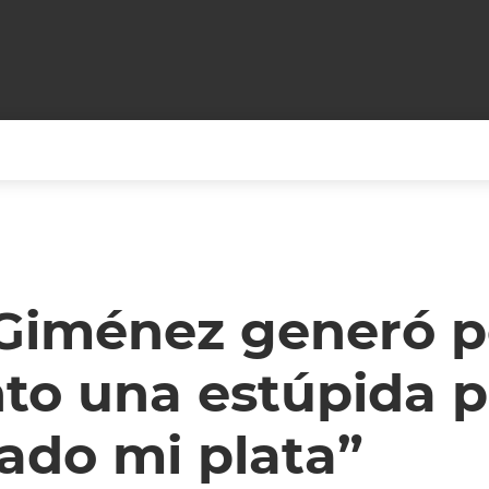
+CARAS
CINE NET
HAIR RECOVERY
TODOS PODEMOS VIAJ
LOS CIELOS
GOSSIP
PARES DE COMEDIA
Giménez generó p
X ARGENTINA
ENTROMETIDOS EN LA TELE
FIESTAS ARGENTINAS
nto una estúpida 
TV
ENTRE NOS
BELLEZA FASHION
OCIOS
MODO FONTEVECCHIA
FULL FACE TV
ado mi plata”
RA UN CAMBIO
PERIODISMO PURO
DESAFÍO 10 AÑOS MEN
REPERFILAR
AGENDA CORPORATIV