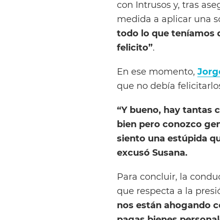
con Intrusos y, tras as
medida a aplicar una s
todo lo que teníamos 
felicito”
.
En ese momento,
Jorg
que no debía felicitarlo
“Y bueno, hay tantas c
bien pero conozco gen
siento una estúpida q
excusó Susana.
Para concluir, la cond
que respecta a la presi
nos están ahogando c
pagas bienes personale