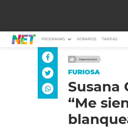
PROGRAMAS
HORARIOS
TARIFAS
MESA PICANTE
BIRI BIRI
Espectáculos
YUYITO A LA TARDE
DR. BEAUTY
FURIOSA
EMPRENDI2
EL SEÑOR DE 
Susana 
LONGOBARDI
ARGENTINOS 
“Me sie
QUÉ TE PASA
ESTÉTICA 360 
EL OLIVO BLANCO
CARAS Y NEG
blanque
TU LUGAR IDEAL
SCOUTING PA
CHICHE EN VIVO
INTELEXIS TV