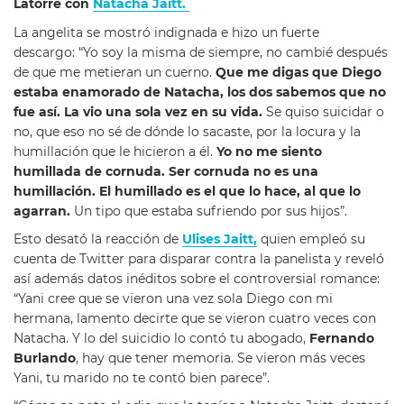
Latorre con
Natacha Jaitt.
La angelita se mostró indignada e hizo un fuerte
descargo: “Yo soy la misma de siempre, no cambié después
de que me metieran un cuerno.
Que me digas que Diego
estaba enamorado de Natacha, los dos sabemos que no
fue así. La vio una sola vez en su vida.
Se quiso suicidar o
no, que eso no sé de dónde lo sacaste, por la locura y la
humillación que le hicieron a él.
Yo no me siento
humillada de cornuda. Ser cornuda no es una
humillación. El humillado es el que lo hace, al que lo
agarran.
Un tipo que estaba sufriendo por sus hijos”.
Esto desató la reacción de
Ulises Jaitt,
quien empleó su
cuenta de Twitter para disparar contra la panelista y reveló
así además datos inéditos sobre el controversial romance:
“Yani cree que se vieron una vez sola Diego con mi
hermana, lamento decirte que se vieron cuatro veces con
Natacha. Y lo del suicidio lo contó tu abogado,
Fernando
Burlando
, hay que tener memoria. Se vieron más veces
Yani, tu marido no te contó bien parece”.