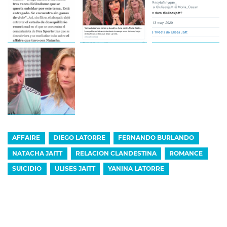
AFFAIRE
DIEGO LATORRE
FERNANDO BURLANDO
NATACHA JAITT
RELACION CLANDESTINA
ROMANCE
SUICIDIO
ULISES JAITT
YANINA LATORRE