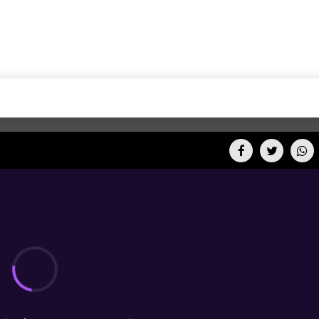
+CARAS
CINE NET
HAIR RECOVERY
TODOS PODEMOS VIAJ
LOS CIELOS
GOSSIP
PARES DE COMEDIA
X ARGENTINA
ENTROMETIDOS EN LA TELE
FIESTAS ARGENTINAS
TV
ENTRE NOS
BELLEZA FASHION
OCIOS
MODO FONTEVECCHIA
FULL FACE TV
RA UN CAMBIO
PERIODISMO PURO
DESAFÍO 10 AÑOS MEN
REPERFILAR
AGENDA CORPORATIV