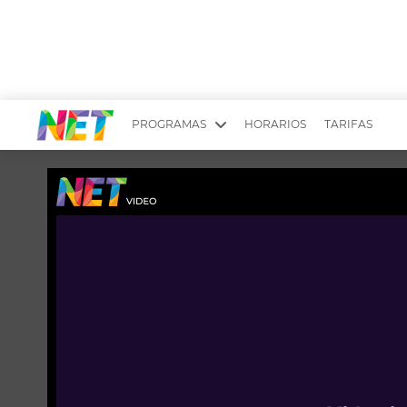
PROGRAMAS
HORARIOS
TARIFAS
MESA PICANTE
BIRI BIRI
YUYITO A LA TARDE
DR. BEAUTY
EMPRENDI2
EL SEÑOR DE 
LONGOBARDI
ARGENTINOS 
QUÉ TE PASA
ESTÉTICA 360 
EL OLIVO BLANCO
CARAS Y NEG
TU LUGAR IDEAL
SCOUTING PA
CHICHE EN VIVO
INTELEXIS TV