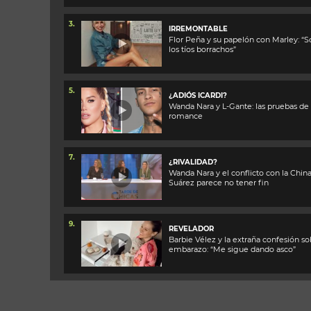
3.
IRREMONTABLE
Flor Peña y su papelón con Marley: “
los tíos borrachos”
5.
¿ADIÓS ICARDI?
Wanda Nara y L-Gante: las pruebas de
romance
7.
¿RIVALIDAD?
Wanda Nara y el conflicto con la Chin
Suárez parece no tener fin
9.
REVELADOR
Barbie Vélez y la extraña confesión so
embarazo: “Me sigue dando asco”