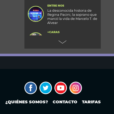
ENTRE NOS
La desconocida historia de
Regina Pacini, la soprano que
marcó la vida de Marcelo T. de
Alvear
+CARAS
Gala 33 Aniversario de Caras:
todos los detalles de la mega
fiesta en el Palacio
Reconquista
TODOS PODEMOS VIAJAR
Aventura en el fin del mundo:
qué se puede hacer en Husky
Park, el centro invernal de
Ushuaia
MODO FONTEVECCHIA
¿Occidente copia a China?: La
carrera por construir el
próximo WeChat
¿QUIÉNES SOMOS?
CONTACTO
TARIFAS
PERIODISMO PURO
Noam Yuran, economista