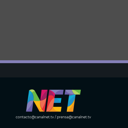
contacto@canalnet.tv
/
prensa@canalnet.tv