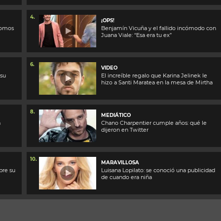
4.
¡OPS!
Somos
Benjamín Vicuña y el fallido incómodo con
Juana Viale: “Esa era tu ex”
6.
VIDEO
 su
El increíble regalo que Karina Jelinek le
hizo a Santi Maratea en la mesa de Mirtha
8.
MEDIÁTICO
a
Chano Charpentier cumple años: qué le
dijeron en Twitter
10.
MARAVILLOSA
bre su
Luisana Lopilato: se conoció una publicidad
de cuando era niña