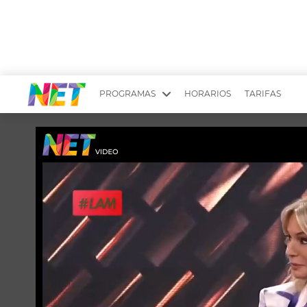
PROGRAMAS
HORARIOS
TARIFAS
MESA PICANTE
BIRI BIRI
YUYITO A LA TARDE
DR. BEAUTY
EMPRENDI2
EL SEÑOR DE 
LONGOBARDI
ARGENTINOS 
QUÉ TE PASA
ESTÉTICA 360 
EL OLIVO BLANCO
CARAS Y NEG
TU LUGAR IDEAL
SCOUTING PA
CHICHE EN VIVO
INTELEXIS TV