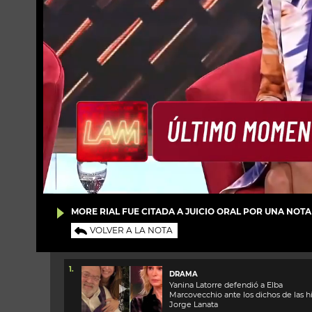
MORE RIAL FUE CITADA A JUICIO ORAL POR UNA NOTAB
VOLVER A LA NOTA
1.
DRAMA
Yanina Latorre defendió a Elba
Marcovecchio ante los dichos de las hi
Jorge Lanata