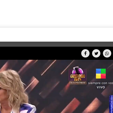
+CARAS
CINE NET
HAIR RECOVERY
TODOS PODEMOS VIAJ
LOS CIELOS
GOSSIP
PARES DE COMEDIA
X ARGENTINA
ENTROMETIDOS EN LA TELE
FIESTAS ARGENTINAS
TV
ENTRE NOS
BELLEZA FASHION
OCIOS
MODO FONTEVECCHIA
FULL FACE TV
RA UN CAMBIO
PERIODISMO PURO
DESAFÍO 10 AÑOS MEN
REPERFILAR
AGENDA CORPORATIV