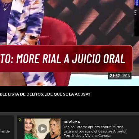
LE LISTA DE DELITOS: ¿DE QUÉ SE LA ACUSA?
2.
DURÍSIMA
Yanina Latorre apuntó contra Mirtha
jas de
Legrand por sus dichos sobre Alberto
Fernández y Viviana Canosa