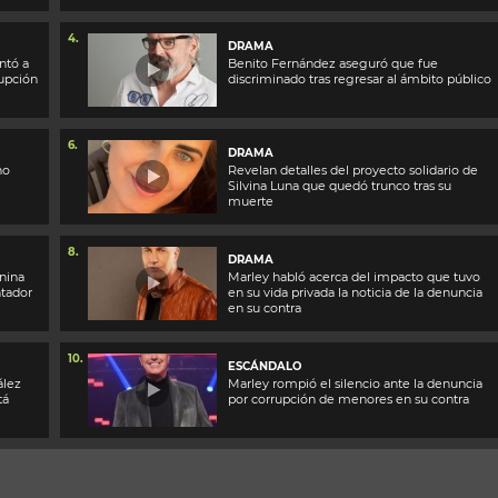
4.
DRAMA
ntó a
Benito Fernández aseguró que fue
rupción
discriminado tras regresar al ámbito público
6.
DRAMA
no
Revelan detalles del proyecto solidario de
Silvina Luna que quedó trunco tras su
muerte
8.
DRAMA
nina
Marley habló acerca del impacto que tuvo
ntador
en su vida privada la noticia de la denuncia
en su contra
10.
ESCÁNDALO
ález
Marley rompió el silencio ante la denuncia
tá
por corrupción de menores en su contra