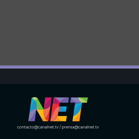
contacto@canalnet.tv
/
prensa@canalnet.tv