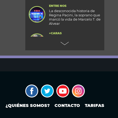
ENTRE NOS
La desconocida historia de
Regina Pacini, la soprano que
marcó la vida de Marcelo T. de
Alvear
+CARAS
Gala 33 Aniversario de Caras:
todos los detalles de la mega
fiesta en el Palacio
Reconquista
TODOS PODEMOS VIAJAR
Aventura en el fin del mundo:
qué se puede hacer en Husky
Park, el centro invernal de
Ushuaia
MODO FONTEVECCHIA
¿Occidente copia a China?: La
carrera por construir el
próximo WeChat
¿QUIÉNES SOMOS?
CONTACTO
TARIFAS
PERIODISMO PURO
Noam Yuran, economista