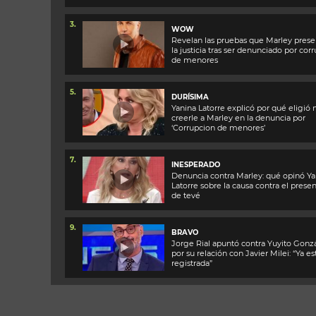
3.
WOW
Revelan las pruebas que Marley prese
la justicia tras ser denunciado por cor
de menores
5.
DURÍSIMA
Yanina Latorre explicó por qué eligió 
creerle a Marley en la denuncia por
‘Corrupcion de menores’
7.
INESPERADO
Denuncia contra Marley: qué opinó Ya
Latorre sobre la causa contra el prese
de tevé
9.
BRAVO
Jorge Rial apuntó contra Yuyito Gonz
por su relación con Javier Milei: “Ya es
registrada”