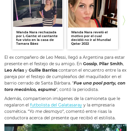
Wanda Nara rechazada
Wanda Nara reveló el
La
por L-Gante: el cantante
motivo por el cual
de
fue visto en la casa de
decidió no ir al Mundial
ex
Tamara Báez
Qatar 2022
Na
El ex compañero de Leo Messi, llegó a Argentina para estar
presente en el festejo de su amigo. En
Gossip
,
Pilar Smith
,
Leo Arias
y
Guille Barrios
contaron el encuentro entre la ex
pareja por el festejo de cumpleaños del maquillador en el
barrio cerrado de Santa Bárbara. “
Fue una pool party, con
toro mecánico, espuma
“, contó la periodista.
Además, compartieron imágenes de la camioneta que le
regalaron el
futbolista del Galatasaray
y la empresaria
cosmética. “
Yo me desmayo
“, comentó entre risas la
conductora acerca del presente que recibió el estilista.