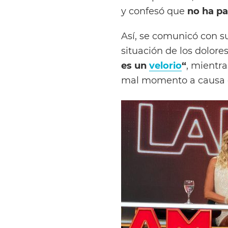
y confesó que
no ha p
Así, se comunicó con su
situación de los dolor
es un
velorio
“
, mientr
mal momento a causa 