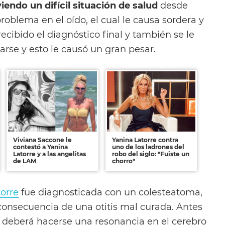
iendo un difícil situación de salud
desde
oblema en el oído, el cual le causa sordera y
cibido el diagnóstico final y también se le
rse y esto le causó un gran pesar.
Viviana Saccone le
Yanina Latorre contra
contestó a Yanina
uno de los ladrones del
Latorre y a las angelitas
robo del siglo: "Fuiste un
de LAM
chorro"
orre
fue diagnosticada con un colesteatoma,
onsecuencia de una otitis mal curada. Antes
a deberá hacerse una resonancia en el cerebro