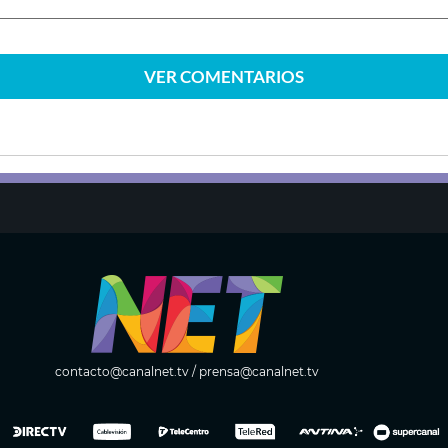
VER
COMENTARIOS
contacto@canalnet.tv
/
prensa@canalnet.tv