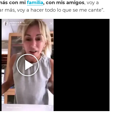
 más con mi
familia
, con mis amigos
, voy a
jar más, voy a hacer todo lo que se me cante”.