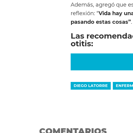
Además, agregó que est
reflexión: “
Vida hay una
pasando estas cosas”
.
Las recomendac
otitis:
DIEGO LATORRE
ENFER
COMENTARIOS