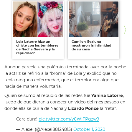
Lola Latorre hizo un
Camilo y Evaluna
Cr
chiste con los temblores
mostraron la intimidad
un
de Nacha Guevara y la
de su casa
en
repudiaron
Da
Aunque parecía una polémica terminada, ayer por la noche
la actriz se refirió a la “broma” de Lola y explicó que no
tenía ninguna enfermedad, que el temblor era algo que
hacía de manera voluntaria.
Quien se sumó al repudio de las redes fue
Yanina Latorre
,
luego de que dieran a conocer un video del mes pasado en
donde ella se burla de Nacha y
Lizardo Ponce
la “reta”.
Cara dura!
pic.twitter.com/y6WIFPgzw9
— Alexei (@Alexei88124815)
October 1, 2020