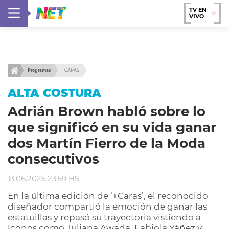
TV EN
VIVO
Programas
+CARAS
ALTA COSTURA
Adrián Brown habló sobre lo
que significó en su vida ganar
dos Martín Fierro de la Moda
consecutivos
13.06.2025 23:59 HS
En la última edición de ‘+Caras’, el reconocido
diseñador compartió la emoción de ganar las
estatuillas y repasó su trayectoria vistiendo a
íconos como Juliana Awada, Fabiola Yáñez y