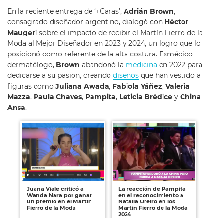
En la reciente entrega de ‘+Caras’,
Adrián Brown
,
consagrado diseñador argentino, dialogó con
Héctor
Maugeri
sobre el impacto de recibir el Martín Fierro de la
Moda al Mejor Diseñador en 2023 y 2024, un logro que lo
posicionó como referente de la alta costura. Exmédico
dermatólogo,
Brown
abandonó la
medicina
en 2022 para
dedicarse a su pasión, creando
diseños
que han vestido a
figuras como
Juliana Awada
,
Fabiola Yáñez
,
Valeria
Mazza
,
Paula Chaves
,
Pampita
,
Leticia Brédice
y
China
Ansa
.
Juana Viale criticó a
La reacción de Pampita
Wanda Nara por ganar
en el reconocimiento a
un premio en el Martin
Natalia Oreiro en los
Fierro de la Moda
Martin Fierro de la Moda
2024