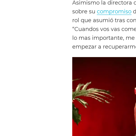
Asimismo la directora d
sobre su
compromiso
d
rol que asumió tras con
“Cuandos vos vas comet
lo mas importante, me 
empezar a recuperarme