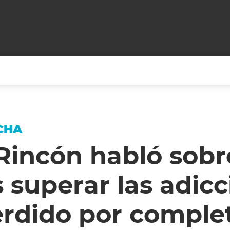
+CARAS
CINE NET
HAIR RECOVERY
TODOS PODEMOS VIAJ
CHA
LOS CIELOS
GOSSIP
PARES DE COMEDIA
Rincón habló sobr
X ARGENTINA
ENTROMETIDOS EN LA TELE
FIESTAS ARGENTINAS
s superar las adic
TV
ENTRE NOS
BELLEZA FASHION
OCIOS
MODO FONTEVECCHIA
FULL FACE TV
erdido por comple
RA UN CAMBIO
PERIODISMO PURO
DESAFÍO 10 AÑOS MEN
REPERFILAR
AGENDA CORPORATIV