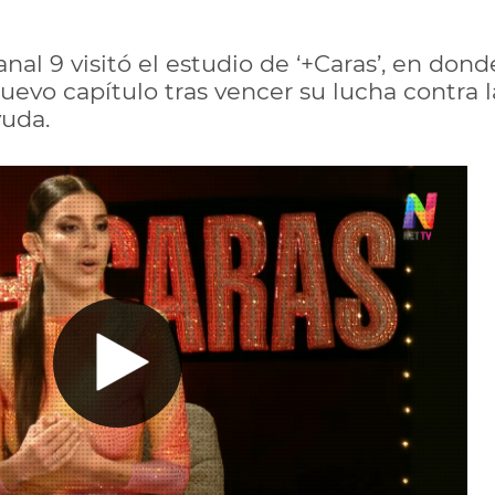
nal 9 visitó el estudio de ‘+Caras’, en do
uevo capítulo tras vencer su lucha contra l
yuda.