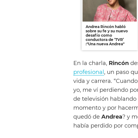
Andrea Rincón habló
sobre su fe y su nuevo
desafío como
conductora de ‘TVR’
:"Una nueva Andrea"
En la charla,
Rincón
de
profesional
, un paso qu
vida y carrera. “Cuand
yo, me ví perdiendo p
de televisión habland
momento y por hacerme 
quedó de
Andrea
? y m
había perdido por compl