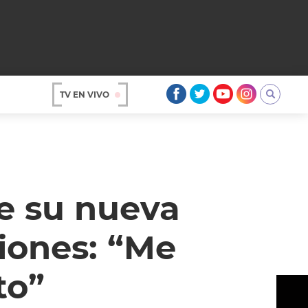
TV EN VIVO
AR
e su nueva
ciones: “Me
to”
OS
A