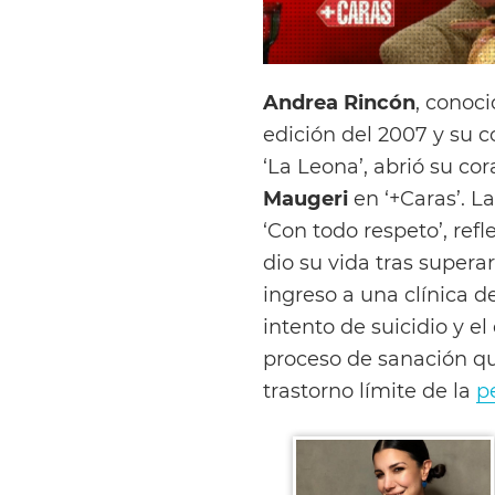
Andrea Rincón
, conoc
edición del 2007 y su c
‘La Leona’, abrió su co
Maugeri
en ‘+Caras’.
La
‘Con todo respeto’, refl
dio su vida tras supera
ingreso a una clínica d
intento de suicidio y el
proceso de sanación q
trastorno límite de la
p