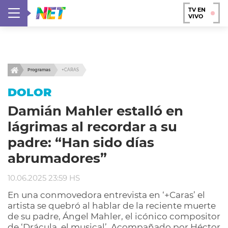
TV EN
VIVO
Programas
+CARAS
DOLOR
Damián Mahler estalló en
lágrimas al recordar a su
padre: “Han sido días
abrumadores”
10.06.2025 23:59 HS
En una conmovedora entrevista en ‘+Caras’ el
artista se quebró al hablar de la reciente muerte
de su padre, Ángel Mahler, el icónico compositor
de ‘Drácula, el musical’. Acompañado por Héctor