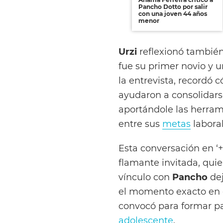
Pancho Dotto por salir
con una joven 44 años
menor
Urzi
reflexionó también
fue su primer novio y 
la entrevista, recordó 
ayudaron a consolidars
aportándole las herram
entre sus
metas
laboral
Esta conversación en ‘
flamante invitada, qui
vínculo con
Pancho
dej
el momento exacto en e
convocó para formar pa
adolescente
.