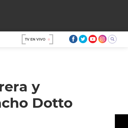
TV EN VIVO
AR
rera y
ncho Dotto
OS
A