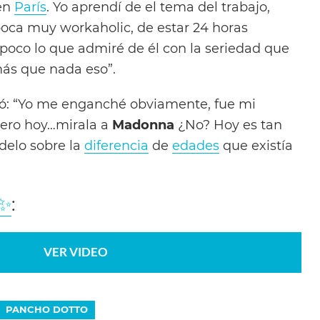
 en
París
. Yo aprendí de el tema del trabajo,
poca muy workaholic, de estar 24 horas
 poco lo que admiré de él con la seriedad que
más que nada eso”.
: “Yo me enganché obviamente, fue mi
pero hoy…mirala a
Madonna
¿No? Hoy es tan
delo sobre la
diferencia
de
edades
que existía
✨
:
VER VIDEO
PANCHO DOTTO