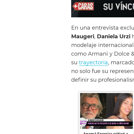
En una entrevista excl
Maugeri
,
Daniela Urzi
modelaje internacional
como Armani y Dolce &
su
trayectoria
, marcado
no solo fue su represen
definir su profesionali
Anamá Ferreira criticó a