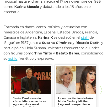
musical hasta el drama, nacida el 17 de noviembre de 1966
como
Karina Moccio
y debutando a los 18 años en el
escenario.
Formada en danza, canto, música y actuación con
maestros de Argentina, España, Estados Unidos, Francia,
Canadá e Inglaterra,
Karina K
se destacó en el
staff
de
‘Sugar’ en 1987 junto a
Susana Giménez
y
Ricardo Darín
, y
participó en ‘Hola Susana’, mientras frecuentaba el under
con figuras como
Tino Tinto
y
Batato Barea
, consolidando
su
estilo
frenético y expresivo.
Javier Daulte reveló
La reconciliación del año:
Da
cómo lidiar con actores
Moria Casán y Mirtha
su
egocéntricos en el
Legrand compartieron
el 