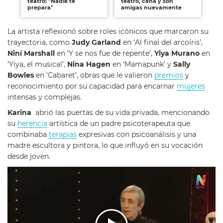
teatro: "Nadie te
teatro, cena y son
ap
prepara"
amigas nuevamente
La artista reflexionó sobre roles icónicos que marcaron su
trayectoria, como
Judy Garland
en ‘Al final del arcoíris’,
Niní Marshall
en ‘Y se nos fue de repente’,
Yiya Murano
en
‘Yiya, el musical’,
Nina Hagen
en ‘Mamapunk’ y
Sally
Bowles
en ‘Cabaret’, obras que le valieron
premios
y
reconocimiento por su capacidad para encarnar
mujeres
intensas y complejas.
Karina
abrió las puertas de su vida privada, mencionando
su
herencia
artística de un padre psicoterapeuta que
combinaba
terapias
expresivas con psicoanálisis y una
madre escultora y pintora, lo que influyó en su vocación
desde joven.