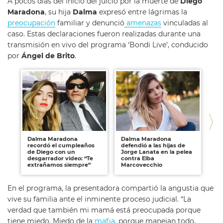
A pocos días del inicio del juicio por la muerte de
Diego
Maradona
, su hija
Dalma
expresó entre lágrimas la
preocupación
familiar y denunció
amenazas
vinculadas al
caso. Estas declaraciones fueron realizadas durante una
transmisión en vivo del programa ‘Bondi Live’, conducido
por
Ángel de Brito
.
Dalma Maradona
Dalma Maradona
Da
recordó el cumpleaños
defendió a las hijas de
co
de Diego con un
Jorge Lanata en la pelea
po
desgarrador video: “Te
contra Elba
de
extrañamos siempre”
Marcovecchio
En el programa, la presentadora compartió la angustia que
vive su familia ante el inminente proceso judicial. “La
verdad que también mi mamá está preocupada porque
tiene miedo. Miedo de la
mafia
, porque manejan todo,