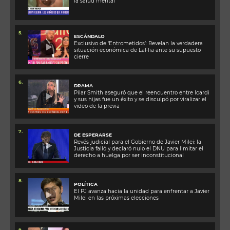
la salud mental
5.
ESCÁNDALO
Exclusivo de ‘Entrometidos’: Revelan la verdadera
situación económica de LaFlia ante su supuesto
cierre
6.
DRAMA
Pilar Smith aseguró que el reencuentro entre Icardi
y sus hijas fue un éxito y se disculpó por viralizar el
video de la previa
7.
DE ESPERARSE
Revés judicial para el Gobierno de Javier Milei: la
Justicia falló y declaró nulo el DNU para limitar el
derecho a huelga por ser inconstitucional
8.
POLÍTICA
El PJ avanza hacia la unidad para enfrentar a Javier
Milei en las próximas elecciones
9.