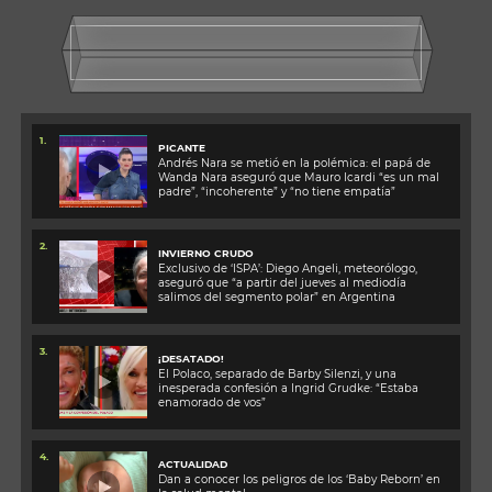
1.
PICANTE
Andrés Nara se metió en la polémica: el papá de
Wanda Nara aseguró que Mauro Icardi “es un mal
padre”, “incoherente” y “no tiene empatía”
2.
INVIERNO CRUDO
Exclusivo de ‘ISPA’: Diego Angeli, meteorólogo,
aseguró que “a partir del jueves al mediodía
salimos del segmento polar” en Argentina
3.
¡DESATADO!
El Polaco, separado de Barby Silenzi, y una
inesperada confesión a Ingrid Grudke: “Estaba
enamorado de vos”
4.
ACTUALIDAD
Dan a conocer los peligros de los ‘Baby Reborn’ en