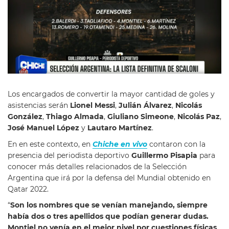
Los encargados de convertir la mayor cantidad de goles y
asistencias serán
Lionel Messi
,
Julián
Álvarez
,
Nicolás
González
,
Thiago
Almada
,
Giuliano
Simeone
,
Nicolás
Paz
,
José Manuel
López
y
Lautaro
Martínez
.
En en este contexto, en
Chiche en vivo
contaron con la
presencia del periodista deportivo
Guillermo Pisapia
para
conocer más detalles relacionados de la Selección
Argentina que irá por la defensa del Mundial obtenido en
Qatar 2022.
“
Son los nombres que se venían manejando, siempre
había dos o tres apellidos que podían generar dudas.
Montiel no venía en el mejor nivel por cuestiones físicas