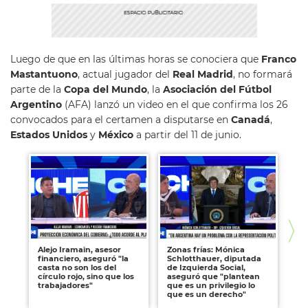
Luego de que en las últimas horas se conociera que
Franco
Mastantuono
, actual jugador del
Real Madrid
, no formará
parte de la
Copa del Mundo
, la
Asociación del Fútbol
Argentino
(AFA) lanzó un video en el que confirma los 26
convocados para el certamen a disputarse en
Canadá
,
Estados
Unidos
y
México
a partir del 11 de junio.
Alejo Iramain, asesor
Zonas frías: Mónica
Nic
financiero, aseguró "la
Schlotthauer, diputada
po
casta no son los del
de Izquierda Social,
Pat
círculo rojo, sino que los
aseguró que "plantean
im
trabajadores"
que es un privilegio lo
li
que es un derecho"