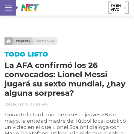
TV EN
VIVO
Programas
Chiche En Vivo
TODO LISTO
La AFA confirmó los 26
convocados: Lionel Messi
jugará su sexto mundial, ¿hay
alguna sorpresa?
28.05.2026 21:30 HS
Durante la tarde noche de este jeuves 28 de
mayo, la entidad madre del fútbol local publicó
un video en el que Lionel Scaloni dialoga con
Mario De Stéfano, utilero, y le pide que el sobre