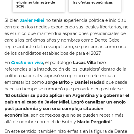
el primer trimestre de
las ofertas económicas
gu
2026
agr
Si bien
Javier Milei
no tenia experiencia política e inició su
carrera en los medios exponiendo sus ideales libertarios, no
es el único que mantendría aspiraciones presidenciales de
cara a los próximos años y nombres como Dante Gebel,
representante de la evangelismo, se posicionan como uno
de los candidatos establecidos de para el 2027.
En
Chiche en vivo
, el politólogo
Lucas Villa
hizo
referencias a la introducción de los ‘outsiders’ dentro de la
política nacional y expresó su opinión en referencia a
empresarios como
Jorge Brito
y
Daniel Hadad
que desde
hace un tiempo se rumoreó que pensarían en postularse:
“
El outsider se pudo aplicar en Argentina y a gobernar el
país en el caso de Javier Milei
.
Logró canalizar un enojo
post pandemia y con una compleja situación
económica
, son contextos que no se pueden repetir más
allá de nombre como el de Brito y
Mario Pergolini
“.
En este sentido, también hizo énfasis en la figura de Dante