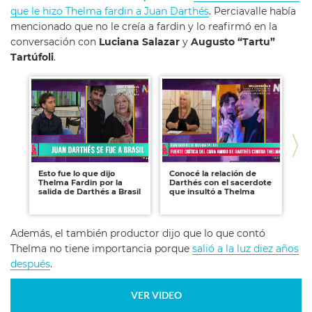
que le hizo Thelma fardin a Juan Darthés
. Perciavalle había
mencionado que no le creía a fardin y lo reafirmó en la
conversación con
Luciana Salazar
y
Augusto “Tartu”
Tartúfoli
.
Esto fue lo que dijo
Conocé la relación de
Th
Thelma Fardin por la
Darthés con el sacerdote
de
salida de Darthés a Brasil
que insultó a Thelma
"M
me
Además, el también productor dijo que lo que contó
Thelma no tiene importancia porque
salió a la luz diez años
después
.
VER VIDEO